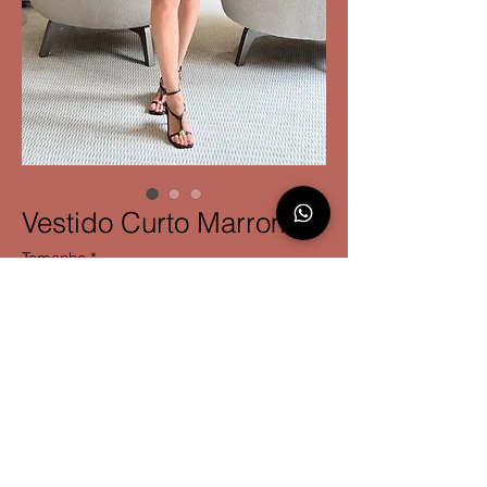
Vestido Curto Marrom
Tamanho
*
​P
llu
ral Moda Circular Ltda
Endereço: Rua Vicente Machado, n. 320, sala 101, Curitiba/PR.
CNPJ
43.471.299
/0001-75
Fone:
(41) 99939-0606
E-mail
atendimento@pllural.com.br