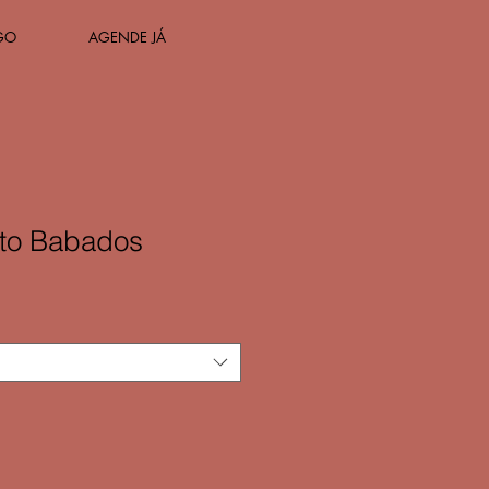
GO
AGENDE JÁ
rto Babados