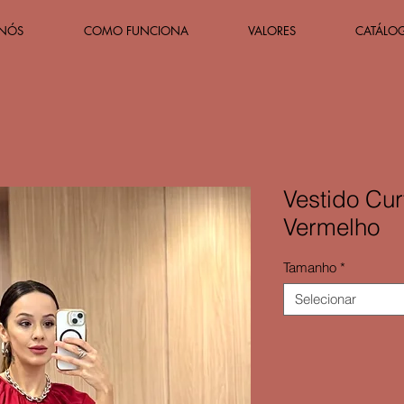
 NÓS
COMO FUNCIONA
VALORES
CATÁLO
Vestido Cu
Vermelho
Tamanho
*
Selecionar