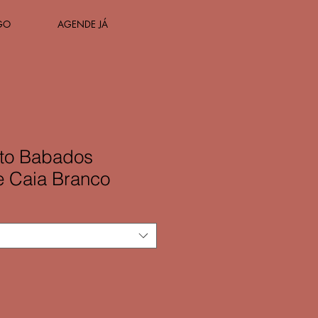
GO
AGENDE JÁ
rto Babados
 Caia Branco