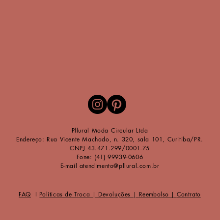
​P
llu
ral Moda Circular Ltda
Endereço: Rua Vicente Machado, n. 320, sala 101, Curitiba/PR.
CNPJ 43.471.299/0001-75
Fone: (41) 99939-0606
E-mail
atendimento@pllural.com.br
FAQ
I
Políticas de Troca | Devoluções |
Reembolso |
Contrato