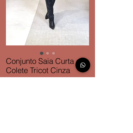
Conjunto Saia Curta e
Colete Tricot Cinza
Tamanho
*
​P
llu
ral Moda Circular Ltda
Endereço: Rua Vicente Machado, n. 320, sala 101, Curitiba/PR.