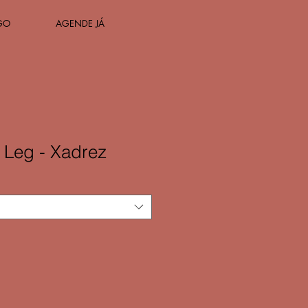
GO
AGENDE JÁ
 Leg - Xadrez