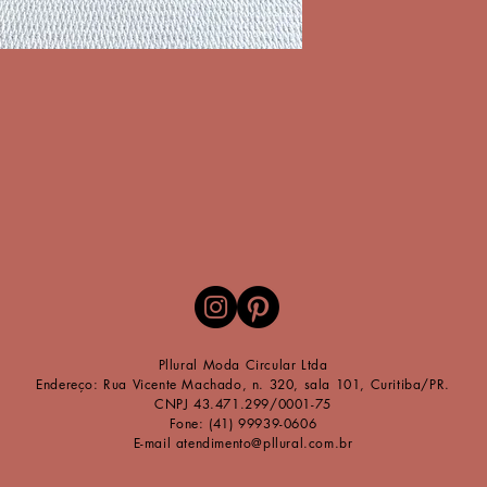
​P
llu
ral Moda Circular Ltda
Endereço: Rua Vicente Machado, n. 320, sala 101, Curitiba/PR.
CNPJ 43.471.299/0001-75
Fone: (41) 99939-0606
E-mail
atendimento@pllural.com.br