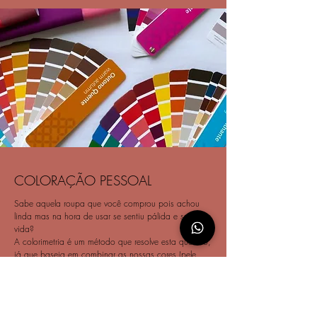
COLORAÇÃO PESSOAL
Sabe aquela roupa que você comprou pois achou
linda mas na hora de usar se sentiu pálida e sem
vida?
A colorimetria é um método que resolve esta questão,
já que baseia em combinar as nossas cores (pele,
veias, cabelos, pelos e olhos) com as de nossas
roupas e acessórios, de modo a alcançar mais
harmonia e valorização no conjunto final.