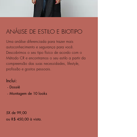
ANÁLISE DE ESTILO E BIOTIPO
Uma análise diferenciada para trazer mais
autoconhecimento e segurança para você.
Descobrimos o seu tipo físico de acordo com o
Método CR e e
ncontramos o seu estilo a partir da
compreensão das suas necessidades, lifestyle,
profissão e gostos pessoais.
Inclui:
- Dossiê
- Montagem de 10 looks
5X de 99,00
ou R$ 450,00 à vista.